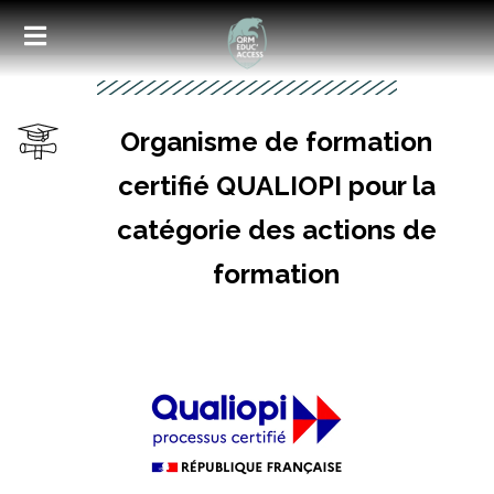
Organisme de formation
Accueil
certifié QUALIOPI pour la
Nos formations
catégorie des actions de
Inscription
formation
Documents
Taxe d’apprentissage
Médias
Contact