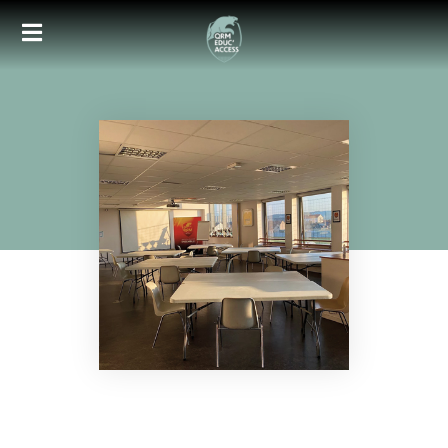
Accueil
Nos formations
Inscription
Documents
Taxe d’apprentissage
Médias
Contact