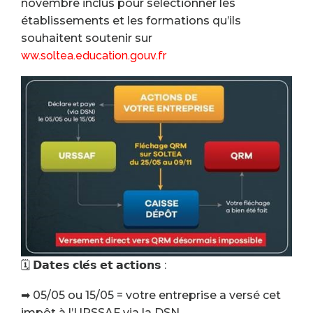
novembre inclus pour sélectionner les
établissements et les formations qu’ils
souhaitent soutenir sur
ww.soltea.education.gouv.fr
🗓 𝗗𝗮𝘁𝗲𝘀 𝗰𝗹𝗲́𝘀 𝗲𝘁 𝗮𝗰𝘁𝗶𝗼𝗻𝘀 :
➡ 05/05 ou 15/05 = votre entreprise a versé cet
impôt à l’URSSAF via la DSN