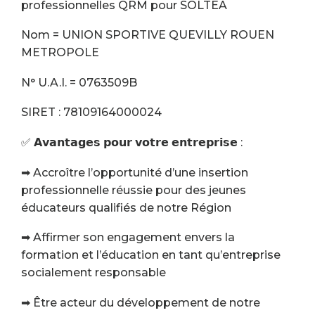
professionnelles QRM pour SOLTEA
Nom = UNION SPORTIVE QUEVILLY ROUEN
METROPOLE
N° U.A.I. = 0763509B
SIRET : 78109164000024
✅ 𝗔𝘃𝗮𝗻𝘁𝗮𝗴𝗲𝘀 𝗽𝗼𝘂𝗿 𝘃𝗼𝘁𝗿𝗲 𝗲𝗻𝘁𝗿𝗲𝗽𝗿𝗶𝘀𝗲 :
➡ Accroître l’opportunité d’une insertion
professionnelle réussie pour des jeunes
éducateurs qualifiés de notre Région
➡ Affirmer son engagement envers la
formation et l’éducation en tant qu’entreprise
socialement responsable
➡ Être acteur du développement de notre