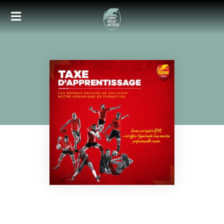
Accueil
Nos formations
Inscription
Documents
Taxe d’apprentissage
Médias
Contact