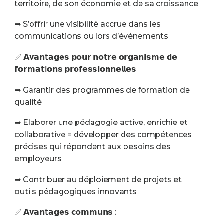
territoire, de son économie et de sa croissance
➡ S’offrir une visibilité accrue dans les
communications ou lors d’événements
✅ 𝗔𝘃𝗮𝗻𝘁𝗮𝗴𝗲𝘀 𝗽𝗼𝘂𝗿 𝗻𝗼𝘁𝗿𝗲 𝗼𝗿𝗴𝗮𝗻𝗶𝘀𝗺𝗲 𝗱𝗲
𝗳𝗼𝗿𝗺𝗮𝘁𝗶𝗼𝗻𝘀 𝗽𝗿𝗼𝗳𝗲𝘀𝘀𝗶𝗼𝗻𝗻𝗲𝗹𝗹𝗲𝘀 :
➡ Garantir des programmes de formation de
qualité
➡ Elaborer une pédagogie active, enrichie et
collaborative = développer des compétences
précises qui répondent aux besoins des
employeurs
➡ Contribuer au déploiement de projets et
outils pédagogiques innovants
✅ 𝗔𝘃𝗮𝗻𝘁𝗮𝗴𝗲𝘀 𝗰𝗼𝗺𝗺𝘂𝗻𝘀 :